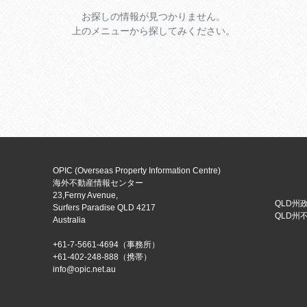
お探しの情報が見つかりません。
上のメニューから探してみください。
OPIC (Overseas Property Information Centre)
海外不動産情報センター
23,Ferny Avenue,
QLD州政
Surfers Paradise
QLD
4217
QLD州不
Australia
+61-7-5661-4694
（事務所）
+61-402-248-888
（携帯）
ua.ten.cipo@ofni