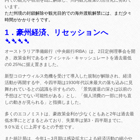
内での観光や宿泊を既に解除し、州内観光産業の活性化に努めて
います。
ただ州境の封鎖解除や観光目的での海外渡航解禁には、まだ少々
時間がかかりそうです。
1．豪州経済、リセッションへ
➴➴➴➴
オーストラリア準備銀行（中央銀行/RBA）は、2日定例理事会を開
き、政策金利であるオフィシャル・キャッシュレートを過去最低
の0.25%に据え置きました。
新型コロナウィルス危機を受けて導入した規制が解除され、経済
活動が再開する中、今四半期は1930年代以来最大の落ち込みに見
舞われているとの認識を示すものの、「景気後退の深さは以前の
予想ほどでない可能性がある」とし、「個人消費の一部に持ち直
しの動きが見られる」と指摘しました。
多くのエコノミストは、豪政策金利が少なくともあと2年は過去最
低水準にとどまるとみており、失業率は第3・四半期までに、
9.0％近くに上昇するとの予想です。
また統計局は、今年1～3月期は感染拡大による経済活動の縮小や