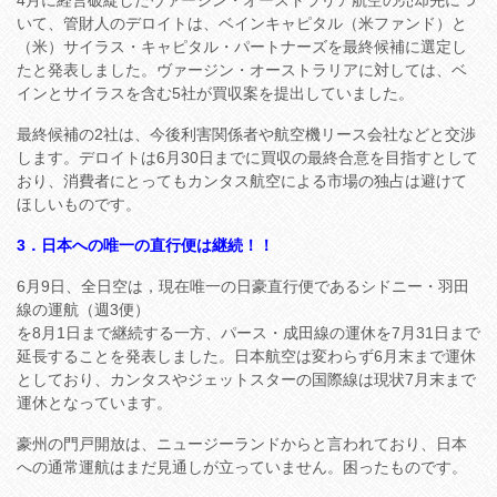
4月に経営破綻したヴァージン・オーストラリア航空の売却先につ
いて、管財人のデロイトは、ベインキャピタル（米ファンド）と
（米）サイラス・キャピタル・パートナーズを最終候補に選定し
たと発表しました。ヴァージン・オーストラリアに対しては、ベ
インとサイラスを含む5社が買収案を提出していました。
最終候補の2社は、今後利害関係者や航空機リース会社などと交渉
します。デロイトは6月30日までに買収の最終合意を目指すとして
おり、消費者にとってもカンタス航空による市場の独占は避けて
ほしいものです。
3．日本への唯一の直行便は継続！！
6月9日、全日空は，現在唯一の日豪直行便であるシドニー・羽田
線の運航（週3便）
を8月1日まで継続する一方、パース・成田線の運休を7月31日まで
延長することを発表しました。日本航空は変わらず6月末まで運休
としており、カンタスやジェットスターの国際線は現状7月末まで
運休となっています。
豪州の門戸開放は、ニュージーランドからと言われており、日本
への通常運航はまだ見通しが立っていません。困ったものです。