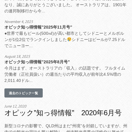
なり、誠にありがとうございました。 オーストラリアは、1901年
の連邦制移行から今...
November 4, 2025
オピック知っ得情報”2025年11月号”
●世界で最もビール(500㎖)が高い都市としてシドニーとメルボル
ンが1位2位でランクインしました
シドニーはビールが7.25ドル
でニューヨー...
August 18, 2025
オピック知っ得情報”2025年8月号”
今月はまず、オーストラリアの「収入」の話題です。 フルタイム
労働者（正社員扱い）の週当たりの平均収入が前年比4.5%増の
2,011.40ドル...
過去のトピック一覧
June 12, 2020
オピック”知っ得情報” 2020年6月号
新型コロナの影響で、QLD州はまだ“州境”を封鎖していますが、州