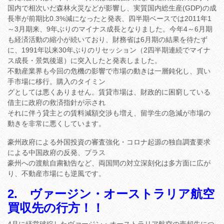
国内で相次いだ森林火災などが影響し、実質国内総生産(GDP)の成
長率が前期比0.3%減になったと発表、四半期ベースでは2011年1
～3月期来、9年ぶりのマイナス成長となりました。今年4～6月期
も経済活動の縮小が続いており、財務省は6月期の結果を待たず
に、1991年以来30年ぶりのリセッション（2四半期連続でマイナ
ス成長・景気後退）に突入したと発表しました。
不動産業界も今回の危機の影響で市場の動きは一層鈍化し、買い
手市場に移行。購入のタイミン
グとしては悪くありません。賃貸市場は、財政的に困窮している
借主に政府の救済指針が示され
それに伴う貸主との賃料減額交渉も増え、留学生の急減が市場の
動きを非常に悪くしています。
豪州政府による外国投資の審査強化・コロナ起源の独自調査要求
による中国政府の反発、プラス
豪州への渡航自粛勧告など、両国間の対立深刻化は多方面に広が
り、不動産市場にも逆風です。
2. ヴァージン・オーストラリア航空
買収先の行方！！